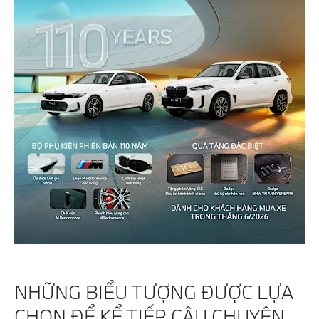
NHỮNG BIỂU TƯỢNG ĐƯỢC LỰA
CHỌN ĐỂ KỂ TIẾP CÂU CHUYỆN