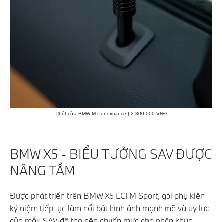
Chốt cửa BMW M Performance | 2.300.000 VNĐ
BMW X5 - BIỂU TƯỞNG SAV ĐƯỢC
NÂNG TẦM
Được phát triển trên BMW X5 LCI M Sport, gói phụ kiện
kỷ niệm tiếp tục làm nổi bật hình ảnh mạnh mẽ và uy lực
của mẫu SAV đã tạo nên chuẩn mực cho phân khúc.