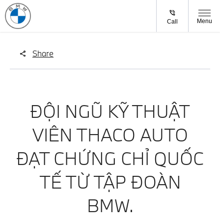
Menu
Call
Share
ĐỘI NGŨ KỸ THUẬT
VIÊN THACO AUTO
ĐẠT CHỨNG CHỈ QUỐC
TẾ TỪ TẬP ĐOÀN
BMW.