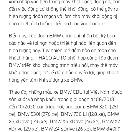
xâm nhập vào bên trong máy khởi động động cơ, dẫn
đến việc động cơ không thể khởi động, có thể gây ra
hiện tượng đoản mạch và làm cho máy khởi động bị
quá nhiệt, ảnh hưởng đến an toàn vận hành xe.
Đến nay, Tập đoàn BMW chưa ghi nhận bất kỳ báo
cáo nào về tai nạn hoặc thiệt hại nào liên quan đến
hiện tượng này. Tuy nhiên, để đảm bảo an toàn cho
khách hàng, THACO AUTO phối hợp cùng Tập đoàn
BMW triển khai chương trình triệu hồi, thay thế máy
khởi động động cơ để đảm bảo quyền lợi, giúp khách
hàng yên tâm khi sử dụng xe BMW.
Theo đó, những mẫu xe BMW CBU tại Việt Nam được
sản xuất và nhập khẩu trong giai đoạn từ 08/2018
đến 10/2020 cần triệu hồi, bao gồm: BMW 320i (251
xe), BMW 530i (276 xe), BMW 730 Li (128 xe), BMW
X3 xDrive (146 xe), BMW X4 xDrive (46 xe), BMW X7
xDrive (29 xe), BMW Z4 sDrive (26 xe), BMW 840i (1