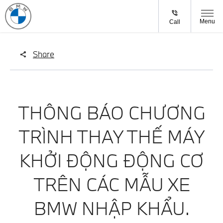
Menu
Call
Share
THÔNG BÁO CHƯƠNG
TRÌNH THAY THẾ MÁY
KHỞI ĐỘNG ĐỘNG CƠ
TRÊN CÁC MẪU XE
BMW NHẬP KHẨU.